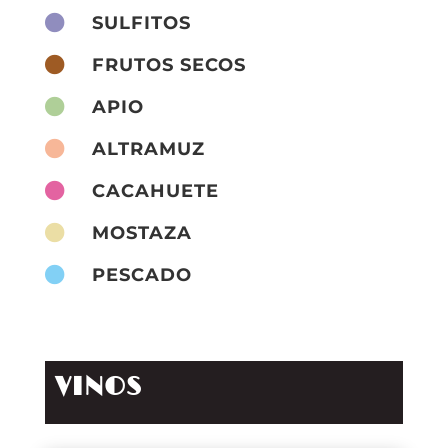

SULFITOS

FRUTOS SECOS

APIO

ALTRAMUZ

CACAHUETE

MOSTAZA

PESCADO
VINOS